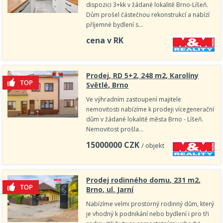
dispozici 3+kk v žádané lokalitě Brno-Líšeň.
Dům prošel částečnou rekonstrukcí a nabízí
příjemné bydlení s…
cena v RK
Prodej, RD 5+2, 248 m2, Karolíny
Světlé, Brno
Ve výhradním zastoupení majitele
nemovitosti nabízíme k prodeji vícegenerační
dům v žádané lokalitě města Brno - Líšeň.
Nemovitost prošla…
15000000
CZK
/ objekt
Prodej rodinného domu, 231 m2,
Brno, ul. Jarní
Nabízíme velmi prostorný rodinný dům, který
je vhodný k podnikání nebo bydlení i pro tři