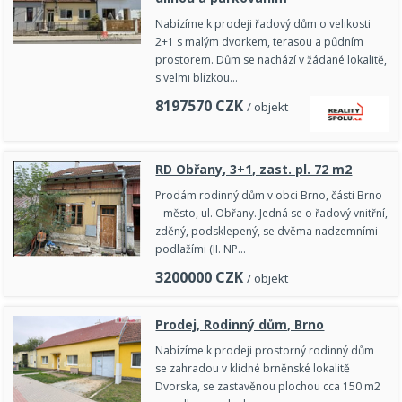
Nabízíme k prodeji řadový dům o velikosti
2+1 s malým dvorkem, terasou a půdním
prostorem. Dům se nachází v žádané lokalitě,
s velmi blízkou…
8197570
CZK
/ objekt
RD Obřany, 3+1, zast. pl. 72 m2
Prodám rodinný dům v obci Brno, části Brno
– město, ul. Obřany. Jedná se o řadový vnitřní,
zděný, podsklepený, se dvěma nadzemními
podlažími (II. NP…
3200000
CZK
/ objekt
Prodej, Rodinný dům, Brno
Nabízíme k prodeji prostorný rodinný dům
se zahradou v klidné brněnské lokalitě
Dvorska, se zastavěnou plochou cca 150 m2