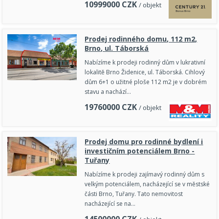
10999000
CZK
/ objekt
Prodej rodinného domu, 112 m2,
Brno, ul. Táborská
Nabízíme k prodeji rodinný dům v lukrativní
lokalitě Brno Židenice, ul. Táborská. Cihlový
dům 6+1 o užitné ploše 112 m2 je v dobrém
stavu a nachází…
19760000
CZK
/ objekt
Prodej domu pro rodinné bydlení i
investičním potenciálem Brno -
Tuřany
Nabízíme k prodeji zajímavý rodinný dům s
velkým potenciálem, nacházející se v městské
části Brno, Tuřany. Tato nemovitost
nacházející se na…