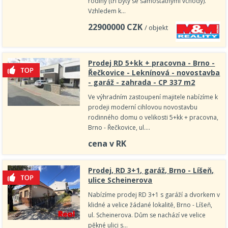
rodiny (tři byty se samostatnými vchody).
Vzhledem k…
22900000
CZK
/ objekt
Prodej RD 5+kk + pracovna - Brno -
Řečkovice - Leknínová - novostavba
- garáž - zahrada - CP 337 m2
Ve výhradním zastoupení majitele nabízíme k
prodeji moderní cihlovou novostavbu
rodinného domu o velikosti 5+kk + pracovna,
Brno - Řečkovice, ul.…
cena v RK
Prodej, RD 3+1, garáž, Brno - Líšeň,
ulice Scheinerova
Nabízíme prodej RD 3+1 s garáží a dvorkem v
klidné a velice žádané lokalitě, Brno - Líšeň,
ul. Scheinerova. Dům se nachází ve velice
pěkné ulici s…