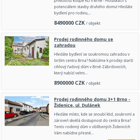
příležitost koupě RD v Brně - Holáskách s
potenciálem stavby druhého domu! ​Hledáte
bydlení pro rodinu,…
8490000
CZK
/ objekt
Prodej rodinného domu se
zahradou
Hledáte bydlení se soukromou zahradou v
širším centru Brna? Nabízíme k prodeji starší
cihlový řadový dům v Brně-Zábrdovicích,
který nabízí velmi…
8900000
CZK
/ objekt
Prodej rodinného domu 3+1 Brno -
Židenice, ul. Dulánek
Hledáte místo, kde se snoubí klid, soukromí a
zároveň skvělá dostupnost do centra Brna?
Tento rodinný dům v oblíbených Židenicích
Vám nabídne přesně…