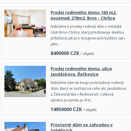
Prodej rodinného domu 160 m2,
pozemek 278m2, Brno - Chrlice
Nabízíme k prodeji rodinný dům v městské
části Brno-Chrlice, který představuje skvělou
příležitost jak pro vícegenerační bydlení, tak i
jako…
8490000
CZK
/ objekt
Prodej rodinného domu, ulice
Jandáskova, Řečkovice
Nabízíme Vám ke koupi polořadový rodinný
dům, který se nachází na rohu ulic Jandáskova
a Železničářská v Řečkovicích. Celková
výměra pozemku je 416…
14950000
CZK
/ objekt
Prostorný dům se zahradou v
Soběšicích