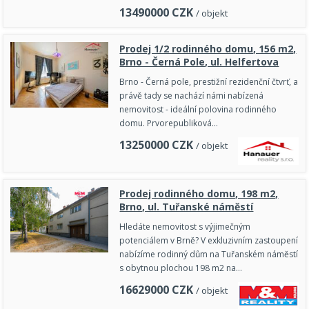
13490000
CZK
/ objekt
Prodej 1/2 rodinného domu, 156 m2,
Brno - Černá Pole, ul. Helfertova
Brno - Černá pole, prestižní rezidenční čtvrť, a
právě tady se nachází námi nabízená
nemovitost - ideální polovina rodinného
domu. Prvorepubliková…
13250000
CZK
/ objekt
Prodej rodinného domu, 198 m2,
Brno, ul. Tuřanské náměstí
Hledáte nemovitost s výjimečným
potenciálem v Brně? V exkluzivním zastoupení
nabízíme rodinný dům na Tuřanském náměstí
s obytnou plochou 198 m2 na…
16629000
CZK
/ objekt