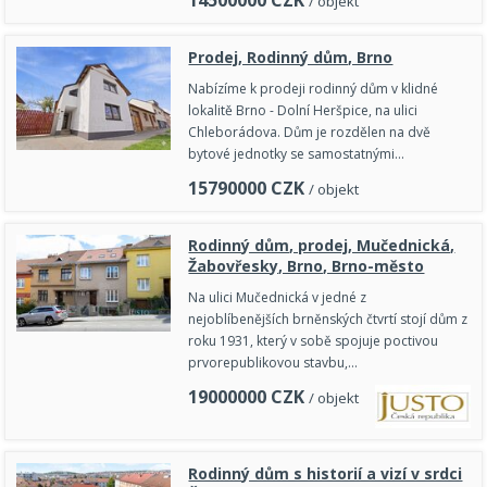
14500000
CZK
/ objekt
Prodej, Rodinný dům, Brno
Nabízíme k prodeji rodinný dům v klidné
lokalitě Brno - Dolní Heršpice, na ulici
Chleborádova. Dům je rozdělen na dvě
bytové jednotky se samostatnými…
15790000
CZK
/ objekt
Rodinný dům, prodej, Mučednická,
Žabovřesky, Brno, Brno-město
Na ulici Mučednická v jedné z
nejoblíbenějších brněnských čtvrtí stojí dům z
roku 1931, který v sobě spojuje poctivou
prvorepublikovou stavbu,…
19000000
CZK
/ objekt
Rodinný dům s historií a vizí v srdci