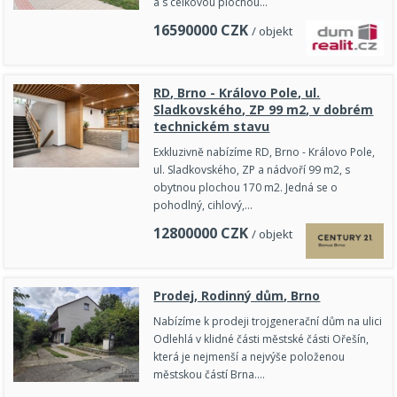
a s celkovou plochou…
16590000
CZK
/ objekt
RD, Brno - Královo Pole, ul.
Sladkovského, ZP 99 m2, v dobrém
technickém stavu
Exkluzivně nabízíme RD, Brno - Královo Pole,
ul. Sladkovského, ZP a nádvoří 99 m2, s
obytnou plochou 170 m2. Jedná se o
pohodlný, cihlový,…
12800000
CZK
/ objekt
Prodej, Rodinný dům, Brno
Nabízíme k prodeji trojgenerační dům na ulici
Odlehlá v klidné části městské části Ořešín,
která je nejmenší a nejvýše položenou
městskou částí Brna.…