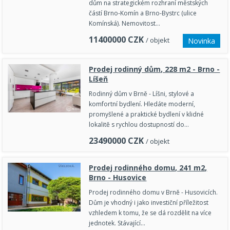
dům na strategickém rozhraní městských
částí Brno-Komín a Brno-Bystrc (ulice
Komínská). Nemovitost…
11400000
CZK
/ objekt
Novinka
Prodej rodinný dům, 228 m2 - Brno -
Líšeň
Rodinný dům v Brně - Líšni, stylové a
komfortní bydlení. Hledáte moderní,
promyšlené a praktické bydlení v klidné
lokalitě s rychlou dostupností do…
23490000
CZK
/ objekt
Prodej rodinného domu, 241 m2,
Brno - Husovice
Prodej rodinného domu v Brně - Husovicích.
Dům je vhodný i jako investiční příležitost
vzhledem k tomu, že se dá rozdělit na více
jednotek. Stávající…