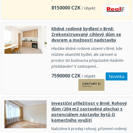
8150000
CZK
/ objekt
Klidné rodinné bydlení v Brně:
Zrekonstruovaný cihlový dům se
dvorem a možností nadstavby
Hledáte klidné rodinné zázemí v Brně, kde
můžete okamžitě bydlet, ale zároveň si
prostor do budoucna přizpůsobit vlastním
představám? V zastoupení…
7590000
CZK
/ objekt
Novinka
Investiční příležitost v Brně: Rohový
dům (204 m2 zastavěná plocha) s
potenciálem nástavby bytů či
komerčního využití
Nabízíme k prodeji rohový, přízemní rodinný