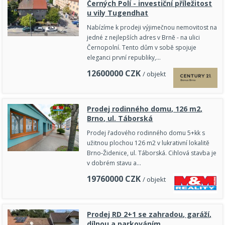
Černých Polí - investiční příležitost
u vily Tugendhat
Nabízíme k prodeji výjimečnou nemovitost na
jedné z nejlepších adres v Brně - na ulici
Černopolní. Tento dům v sobě spojuje
eleganci první republiky,…
12600000
CZK
/ objekt
Prodej rodinného domu, 126 m2,
Brno, ul. Táborská
Prodej řadového rodinného domu 5+kk s
užitnou plochou 126 m2 v lukrativní lokalitě
Brno‑Židenice, ul. Táborská. Cihlová stavba je
v dobrém stavu a…
19760000
CZK
/ objekt
Prodej RD 2+1 se zahradou, garáží,
dílnou a parkováním