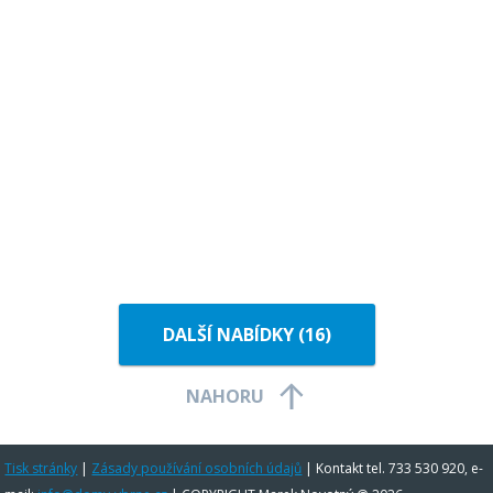
DALŠÍ NABÍDKY (
16
)
NAHORU
Tisk stránky
|
Zásady používání osobních údajů
|
Kontakt tel. 733 530 920, e-