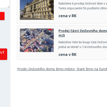
Nabízíme k prodeji činžovní dům v atr
Tento impozantní 5ti podlažní cihlo
cena v RK
Prodej části činžovního domu 
m2)
Nabízíme Vám ke koupi část činžovn
Jedná se téměř o 1/4 činžovního do
ELÝ
cena v RK
Prodej činžovního domu Brno-město, Staré Brno na Eurob