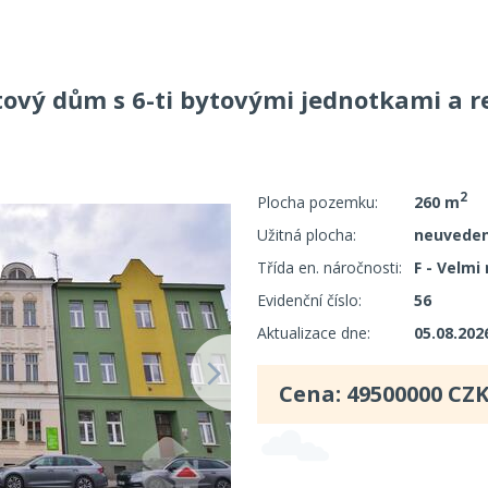
ový dům s 6-ti bytovými jednotkami a re
2
Plocha pozemku:
260 m
Užitná plocha:
neuvede
Třída en. náročnosti:
F - Velmi
Evidenční číslo:
56
Aktualizace dne:
05.08.202
Cena:
49500000
CZK