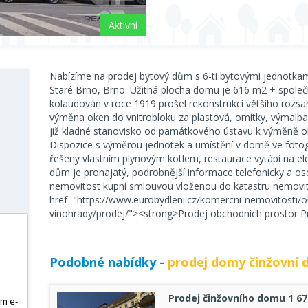
Aktivní
Nabízíme na prodej bytový dům s 6-ti bytovými jednotkami 
Staré Brno, Brno. Užitná plocha domu je 616 m2 + společ
kolaudován v roce 1919 prošel rekonstrukcí většího rozsah
výměna oken do vnitrobloku za plastová, omítky, výmalba, 
již kladné stanovisko od památkového ústavu k výměně oke
Dispozice s výměrou jednotek a umístění v domě ve fotogr
řešeny vlastním plynovým kotlem, restaurace vytápí na ele
dům je pronajatý, podrobnější informace telefonicky a o
nemovitost kupní smlouvou vloženou do katastru nemovit
href="https://www.eurobydleni.cz/komercni-nemovitosti/
vinohrady/prodej/"><strong>Prodej obchodních prostor P
Podobné nabídky -
prodej domy činžovní
Prodej činžovního domu 1 67