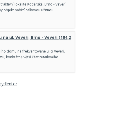
aktivní lokalitě Kotlářská, Brno - Veveří.
vý objekt nabízí celkovou užitnou…
na ul. Veveří, Brno - Veveří (194,2
ího domu na frekventované ulici Veveří.
mu, konkrétně větší část retailového…
ydleni.cz