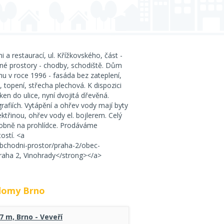
a restaurací, ul. Křížkovského, část -
né prostory - chodby, schodiště. Dům
u v roce 1996 - fasáda bez zateplení,
topení, střecha plechová. K dispozici
n do ulice, nyní dvojitá dřevěná.
afiích. Vytápění a ohřev vody mají byty
ktřinou, ohřev vody el. bojlerem. Celý
sobně na prohlídce. Prodáváme
ostí. <a
obchodni-prostor/praha-2/obec-
raha 2, Vinohrady</strong></a>
 domy Brno
7 m, Brno - Veveří