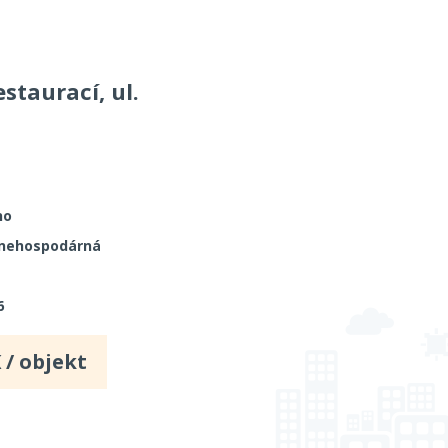
staurací, ul.
no
 nehospodárná
6
 / objekt